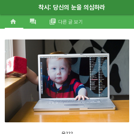
착시: 당신의 눈을 의심하라
menu
home
forum
library_books
다른 글 보기
응???