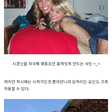
시경신을 자극해 몇동초안 흠하칫게 만드는 사진 >_<
하지만 착시에는 시적각인것 뿐아만니라 심적리인 요인도 크게
작용할 수 있다.