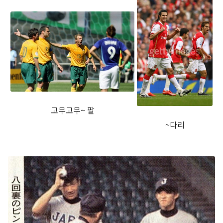
고무고무~ 팔
~다리