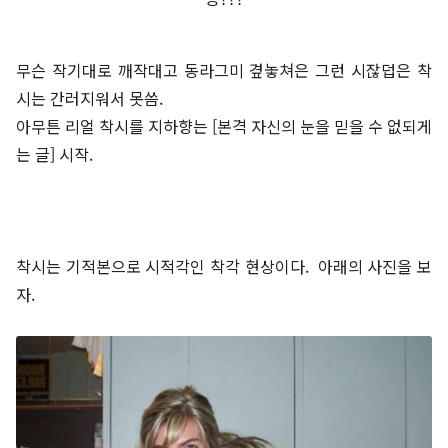
무슨 작기대로 깨작대고 동라그미 곂놓쳐은 그런 시잖덥은 착
시는 간러지워서 못씀.
아무튼 리얼 착시를 지하향는 [본격 자신의 눈을 믿을 수 없되게
는 글] 시작.
착시는 기적본으로 시적각인 착각 현상이다. 아래의 사진을 보
자.