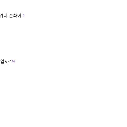
위터 순화어
1
체일까?
9