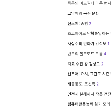
죽음의 미드필더 아론 램
고양이의 음주 문화
신조어: 종범
2
초코파이로 남북통일하는 
사실주의 만화가 김성모
1
반도의 볼드모트 모음
4
자료 수집 왕 김성모
2
신조어: 요시, 그란도 시즌!
재중동포, 조선족
2
건전지 분해해서 작은 건
컴퓨터활용능력 실기 모의