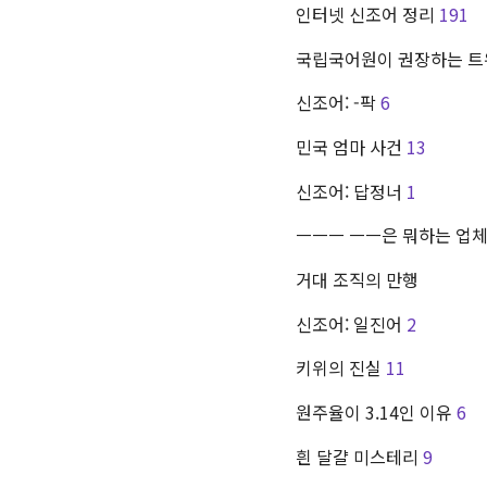
인터넷 신조어 정리
191
국립국어원이 권장하는 트
신조어: -팍
6
민국 엄마 사건
13
신조어: 답정너
1
ㅡㅡㅡ ㅡㅡ은 뭐하는 업
거대 조직의 만행
신조어: 일진어
2
키위의 진실
11
원주율이 3.14인 이유
6
흰 달걀 미스테리
9