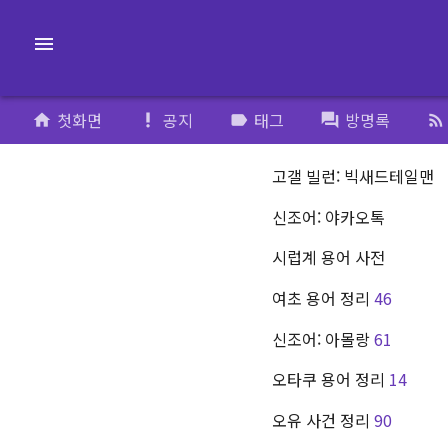
menu
첫화면
공지
태그
방명록
home
priority_high
label
forum
rss_feed
고갤 빌런: 빅새드테일맨
신조어: 야카오톡
시럽계 용어 사전
여초 용어 정리
46
신조어: 아몰랑
61
오타쿠 용어 정리
14
오유 사건 정리
90