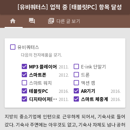
[유비쿼터스] 업적 중 [태블릿PC] 항목 달성
menu
home
forum
library_books
다른 글 보기
check_box_outline_blank
유비쿼터스
다음의 전자제품을 갖기.
check_box
MP3 플레이어
check_box_outline_blank
E-ink 단말기
2011.
check_box
스마트폰
check_box_outline_blank
드론
2012.
check_box_outline_blank
스마트 워치
check_box_outline_blank
액션 캠
check_box
테블릿PC
check_box
AR기기
2016.
2016.
이제 양손이 다 찍히는군
check_box
디지타이저(그래픽 태블릿)
check_box
스마트 체중계
2011.
2016.
지방의 중소기업에 인턴으로 근무하게 되어서, 기숙사로 들어
갔다. 기숙사 주면에는 아무것도 없고, 기숙사 자체도 넘나 공허