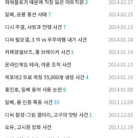
파워블로거 때문에 직장 잃은 마트직원
2
2014.02.27
일베, 공룡 풍선 사태
7
2014.02.25
디시 주갤, 사랑과 전쟁 사건
7
2014.02.13
디씨 탈모갤, 3 억 vs 우주여행 내기 사건
2014.01.24
카페뎀셀브즈, 룰 브레이커 사건
1
2014.01.14
온라인게임 테라, 여론 조작 사건
2014.01.13
레포데2 무료 계정 55,000개 생성 사건
4
2014.01.10
홍진호, 일베 용어 사용 논란
8
2014.01.08
일베, 몸 인증 폭동 사건
33
2013.12.09
디씨 합성-그림 갤러리, 고구마 맛탕 사건
1
2013.12.03
오유, 고시원 방화 사건
2013.11.19