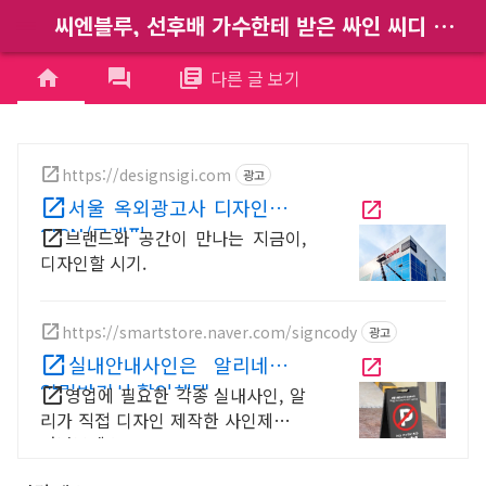
씨엔블루, 선후배 가수한테 받은 싸인 씨디 버린 사건
menu
home
forum
library_books
다른 글 보기
https://designsigi.com
광고
서울 옥외광고사 디자인시기
SIGN/그래픽
브랜드와 공간이 만나는 지금이,
디자인할 시기.
https://smartstore.naver.com/signcody
광고
실내안내사인은 알리네간판
알림받기시 할인혜택
영업에 필요한 각종 실내사인, 알
리가 직접 디자인 제작한 사인제품을
만나보세요